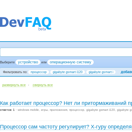
устройство
операционную систему
Выберите
или
добав
Фильтровать по:
процессор
gigabyte gsmart i120
gigabyte gsmart i
·
развернуть все
cвернуть все
Как работает процессор? Нет ли притормаживаний п
ответов: 1
windows mobile
игры
приложения
процессор
gigabyte gsmart i120
gigabyte g
Процессор сам частоту регулирует? Х-гуру определя