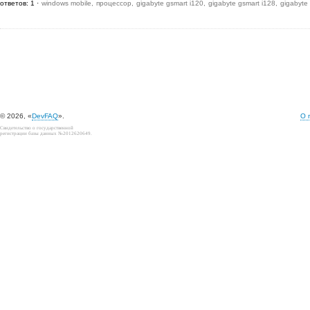
ответов: 1
windows mobile
процессор
gigabyte gsmart i120
gigabyte gsmart i128
gigabyte
© 2026, «
DevFAQ
».
О 
Свидетельство о государственной
регистрации базы данных №2012620649.