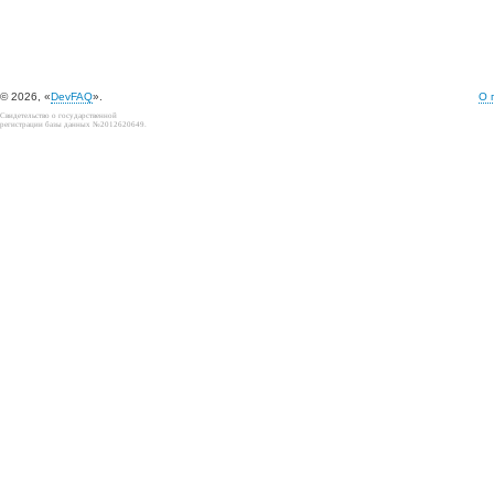
© 2026, «
DevFAQ
».
О 
Свидетельство о государственной
регистрации базы данных №2012620649.