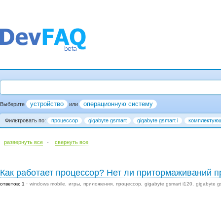
устройство
операционную систему
Выберите
или
Фильтровать по:
процессор
gigabyte gsmart
gigabyte gsmart i
комплектую
·
развернуть все
cвернуть все
Как работает процессор? Нет ли притормаживаний п
ответов: 1
windows mobile
игры
приложения
процессор
gigabyte gsmart i120
gigabyte g