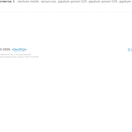
ответов: 1
windows mobile
процессор
gigabyte gsmart i120
gigabyte gsmart i128
gigabyte
© 2026, «
DevFAQ
».
О 
Свидетельство о государственной
регистрации базы данных №2012620649.