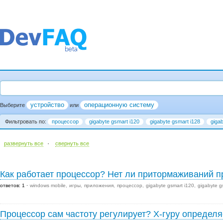
устройство
операционную систему
Выберите
или
Фильтровать по:
процессор
gigabyte gsmart i120
gigabyte gsmart i128
giga
·
развернуть все
cвернуть все
Как работает процессор? Нет ли притормаживаний п
ответов: 1
windows mobile
игры
приложения
процессор
gigabyte gsmart i120
gigabyte g
Процессор сам частоту регулирует? Х-гуру определя