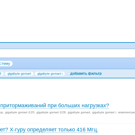
стему
добавить фильтр
8
gigabyte gsmart
gigabyte gsmart i
и притормаживаний при больших нагрузках?
ор
gigabyte gsmart i120
gigabyte gsmart i128
gigabyte gsmart
gigabyte gsmart i
комплекту
ет? Х-гуру определяет только 416 Мгц.