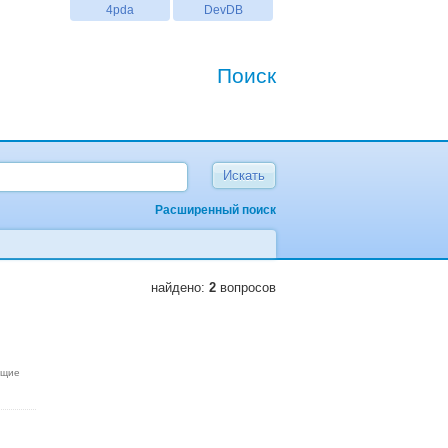
4pda
DevDB
Поиск
Расширенный поиск
найдено:
2
вопросов
ющие