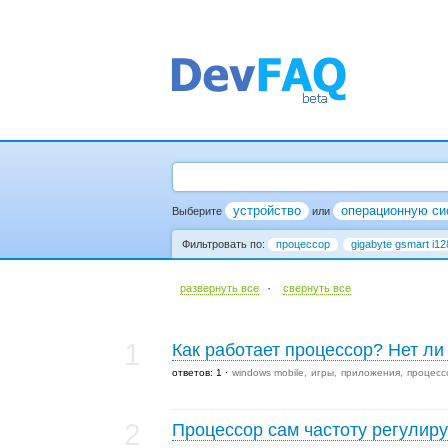
устройство
операционную си
Выберите
или
Фильтровать по:
процессор
gigabyte gsmart i12
·
развернуть все
cвернуть все
1
Как работает процессор? Нет л
ответов: 1
windows mobile
игры
приложения
процесс
2
Процессор сам частоту регулиру