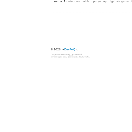
ответов: 1
windows mobile
процессор
gigabyte gsmart 
© 2026, «
DevFAQ
».
Свидетельство о государственной
регистрации базы данных №2012620649.