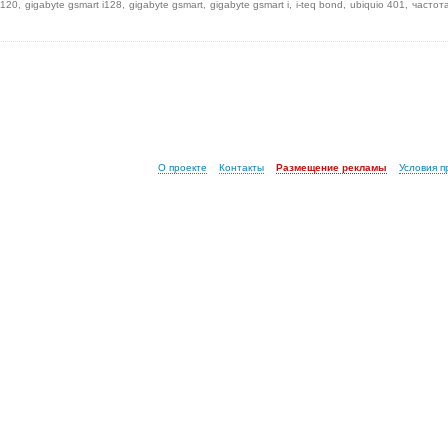
i120
gigabyte gsmart i128
gigabyte gsmart
gigabyte gsmart i
i-teq bond
ubiquio 401
частот
О проекте
Контакты
Размещение рекламы
Условия 