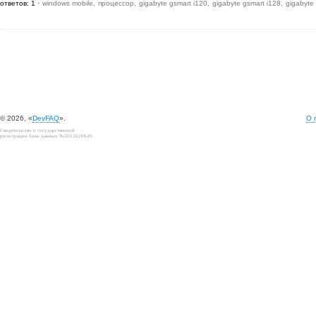
ответов: 1
windows mobile
процессор
gigabyte gsmart i120
gigabyte gsmart i128
gigabyte
© 2026, «
DevFAQ
».
О 
Свидетельство о государственной
регистрации базы данных №2012620649.