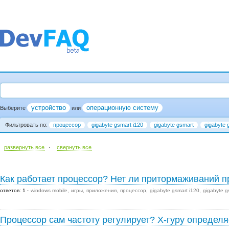
устройство
операционную систему
Выберите
или
Фильтровать по:
процессор
gigabyte gsmart i120
gigabyte gsmart
gigabyte 
·
развернуть все
cвернуть все
Как работает процессор? Нет ли притормаживаний п
ответов: 1
windows mobile
игры
приложения
процессор
gigabyte gsmart i120
gigabyte g
Процессор сам частоту регулирует? Х-гуру определя