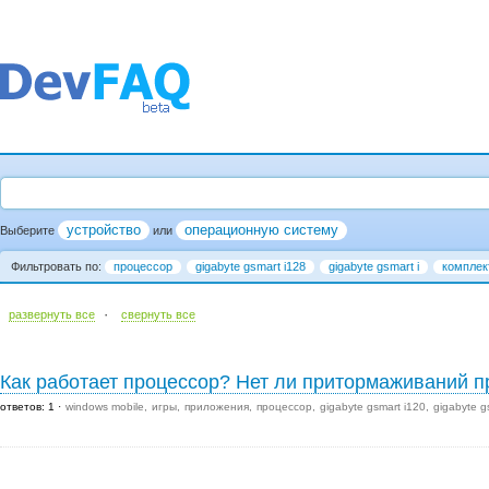
устройство
операционную систему
Выберите
или
Фильтровать по:
процессор
gigabyte gsmart i128
gigabyte gsmart i
компле
·
развернуть все
cвернуть все
Как работает процессор? Нет ли притормаживаний п
ответов: 1
windows mobile
игры
приложения
процессор
gigabyte gsmart i120
gigabyte g