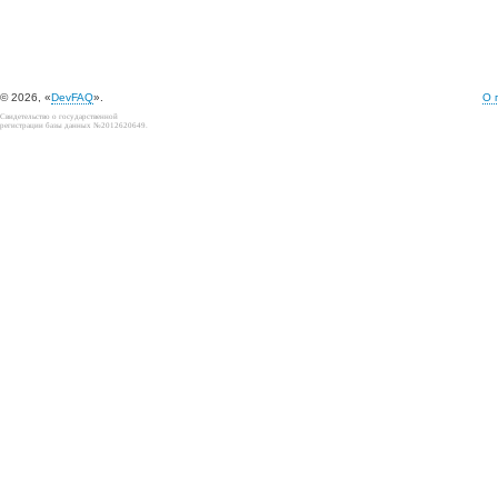
© 2026, «
DevFAQ
».
О 
Свидетельство о государственной
регистрации базы данных №2012620649.