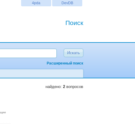
4pda
DevDB
Поиск
Расширенный поиск
найдено:
2
вопросов
ющие