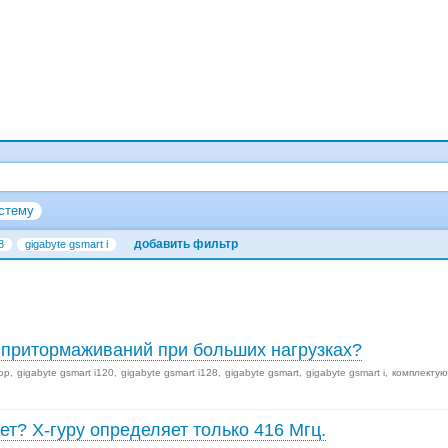
стему
добавить фильтр
8
gigabyte gsmart i
и притормаживаний при больших нагрузках?
ор
gigabyte gsmart i120
gigabyte gsmart i128
gigabyte gsmart
gigabyte gsmart i
комплекту
ет? Х-гуру определяет только 416 Мгц.