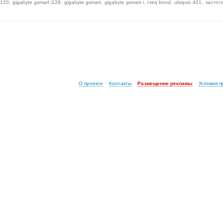
i120
gigabyte gsmart i128
gigabyte gsmart
gigabyte gsmart i
i-teq bond
ubiquio 401
частот
О проекте
Контакты
Размещение рекламы
Условия 