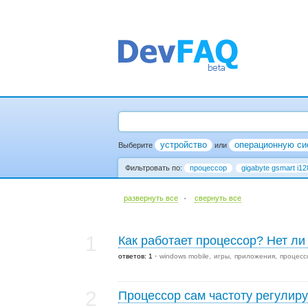
устройство
операционную си
Выберите
или
Фильтровать по:
процессор
gigabyte gsmart i12
·
развернуть все
cвернуть все
1
Как работает процессор? Нет л
ответов: 1
windows mobile
игры
приложения
процесс
2
Процессор сам частоту регулиру