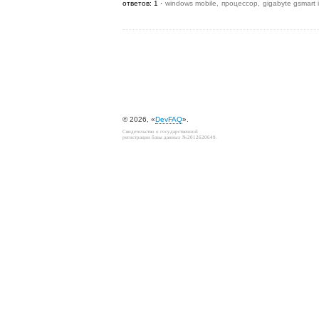
ответов: 1
windows mobile
процессор
gigabyte gsmart 
© 2026, «
DevFAQ
».
Свидетельство о государственной
регистрации базы данных №2012620649.