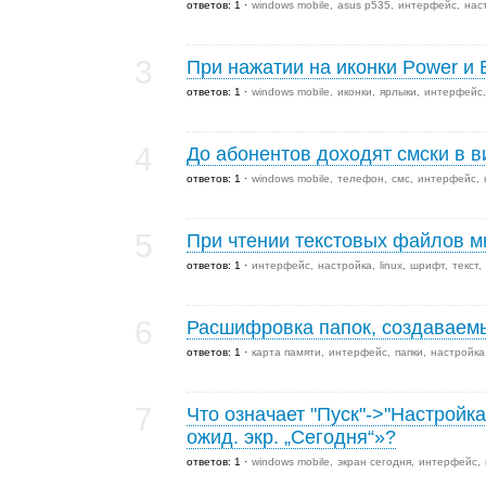
ответов: 1
windows mobile
asus p535
интерфейс
нас
3
При нажатии на иконки Power и Ba
ответов: 1
windows mobile
иконки
ярлыки
интерфейс
4
До абонентов доходят смски в в
ответов: 1
windows mobile
телефон
смс
интерфейс
5
При чтении текстовых файлов м
ответов: 1
интерфейс
настройка
linux
шрифт
текст
6
Расшифровка папок, создаваемы
ответов: 1
карта памяти
интерфейс
папки
настройка
7
Что означает "Пуск"->"Настройк
ожид. экр. „Сегодня“»?
ответов: 1
windows mobile
экран сегодня
интерфейс