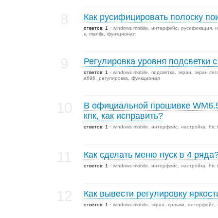
8
Как русифицировать полоску по
ответов: 1
windows mobile
интерфейс
русификация
н
v
manila
функционал
9
Регулировка уровня подсветки с
ответов: 1
windows mobile
подсветка
экран
экран сег
a696
регулировка
функционал
10
В официальной прошивке WM6.5 
кпк, как исправить?
ответов: 1
windows mobile
интерфейс
настройка
htc
11
Как сделать меню пуск в 4 ряда
ответов: 1
windows mobile
интерфейс
настройка
htc
12
Как вывести регулировку яркост
ответов: 1
windows mobile
экран
ярлыки
интерфейс