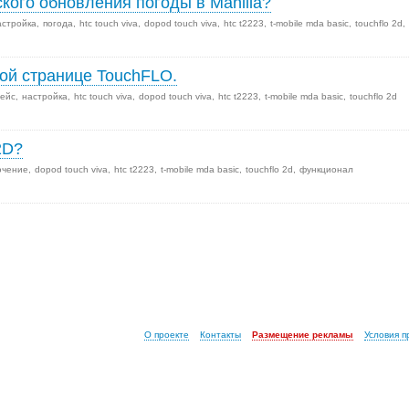
кого обновления погоды в Manilla?
астройка
погода
htc touch viva
dopod touch viva
htc t2223
t-mobile mda basic
touchflo 2d
ной странице TouchFLO.
ейс
настройка
htc touch viva
dopod touch viva
htc t2223
t-mobile mda basic
touchflo 2d
2D?
ючение
dopod touch viva
htc t2223
t-mobile mda basic
touchflo 2d
функционал
О проекте
Контакты
Размещение рекламы
Условия 