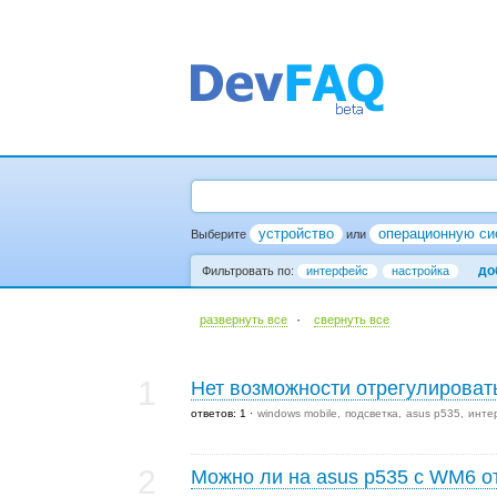
устройство
операционную си
Выберите
или
до
Фильтровать по:
интерфейс
настройка
·
развернуть все
cвернуть все
1
Нет возможности отрегулировать
ответов: 1
windows mobile
подсветка
asus p535
инте
2
Можно ли на asus p535 с WM6 о