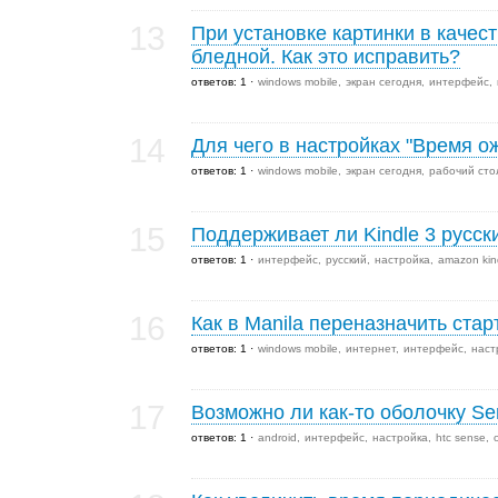
13
При установке картинки в качест
бледной. Как это исправить?
ответов: 1
windows mobile
экран сегодня
интерфейс
14
Для чего в настройках "Время ож
ответов: 1
windows mobile
экран сегодня
рабочий сто
15
Поддерживает ли Kindle 3 русс
ответов: 1
интерфейс
русский
настройка
amazon kin
16
Как в Manila переназначить ста
ответов: 1
windows mobile
интернет
интерфейс
наст
17
Возможно ли как-то оболочку S
ответов: 1
android
интерфейс
настройка
htc sense