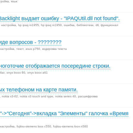
тройка
язык
cklight выдает ошибку - "IPAQUtil.dll not found".
настройка
hp ipaq rx1955
hp ipaq rx1950
ошибка
библиотеки
dll
функционал
иде вопросов - ????????
настройка
текст
asus p750
кодировка текста
ноготочие отображается посередине строки.
баг
onyx boox 60
onyx boox a61
х телефоном на карте памяти.
nokia x3-02
nokia x3 touch and type
nokia series 40
расшифровка
а"->"Сегодня"->вкладка "Элементы" галочка «Время
настройка
fujitsu-siemens loox c550
fujitsu-siemens loox n560