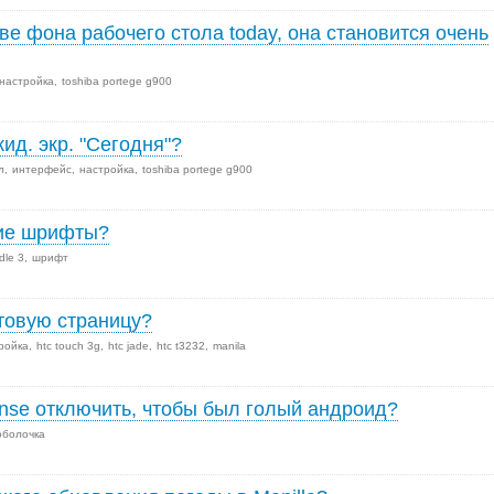
ве фона рабочего стола today, она становится очень
настройка
toshiba portege g900
ид. экр. "Сегодня"?
л
интерфейс
настройка
toshiba portege g900
кие шрифты?
dle 3
шрифт
ртовую страницу?
ройка
htc touch 3g
htc jade
htc t3232
manila
ense отключить, чтобы был голый андроид?
оболочка