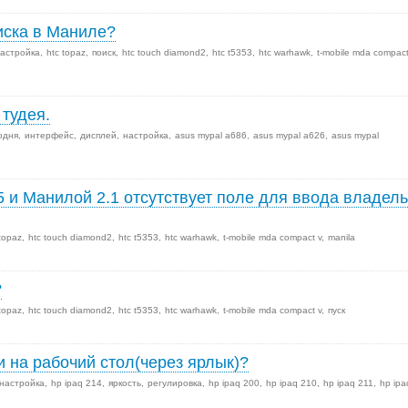
иска в Маниле?
астройка
htc topaz
поиск
htc touch diamond2
htc t5353
htc warhawk
t-mobile mda compac
 тудея.
одня
интерфейс
дисплей
настройка
asus mypal a686
asus mypal a626
asus mypal
и Манилой 2.1 отсутствует поле для ввода владел
 topaz
htc touch diamond2
htc t5353
htc warhawk
t-mobile mda compact v
manila
?
 topaz
htc touch diamond2
htc t5353
htc warhawk
t-mobile mda compact v
пуск
и на рабочий стол(через ярлык)?
настройка
hp ipaq 214
яркость
регулировка
hp ipaq 200
hp ipaq 210
hp ipaq 211
hp ipa