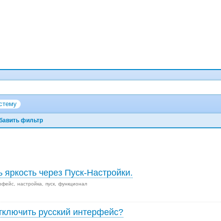
стему
бавить фильтр
 яркость через Пуск-Настройки.
рфейс
настройка
пуск
функционал
тключить русский интерфейс?