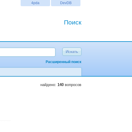
4pda
DevDB
Поиск
Расширенный поиск
найдено:
140
вопросов