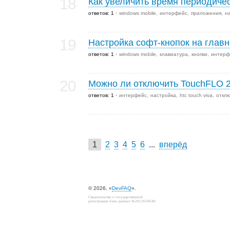
18
Как увеличить время периодичес
ответов: 1
windows mobile
интерфейс
приложения
н
19
Настройка софт-кнопок на глав
ответов: 1
windows mobile
клавиатура
кнопки
интерф
20
Можно ли отключить TouchFLO 
ответов: 1
интерфейс
настройка
htc touch viva
откл
1
2
3
4
5
6
...
вперёд
© 2026, «
DevFAQ
».
Свидетельство о государственной
регистрации базы данных №2012620649.