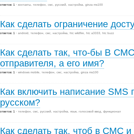
ответов: 1
контакты
телефон
смс
русский
настройка
ginza ms100
Как сделать ограничение дост
ответов: 1
android
телефон
смс
настройка
htc wildfire
htc a3333
htc buzz
Как сделать так, что-бы В СМ
отправителя, а его имя?
ответов: 1
windows mobile
телефон
смс
настройка
ginza ms100
Как включить написание SMS п
русском?
ответов: 1
телефон
смс
русский
настройка
язык
голосовой ввод
функционал
Как сделать так, чтоб в СМС 