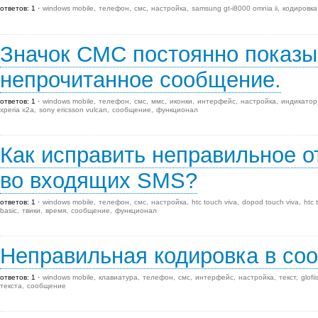
ответов: 1
windows mobile
телефон
смс
настройка
samsung gt-i8000 omnia ii
кодировка
Значок СМС постоянно показы
непрочитанное сообщение.
ответов: 1
windows mobile
телефон
смс
ммс
иконки
интерфейс
настройка
индикатор
xperia x2a
sony ericsson vulcan
сообщение
функционал
Как исправить неправильное 
во входящих SMS?
ответов: 1
windows mobile
телефон
смс
настройка
htc touch viva
dopod touch viva
htc 
basic
твики
время
сообщение
функционал
Неправильная кодировка в со
ответов: 1
windows mobile
клавиатура
телефон
смс
интерфейс
настройка
текст
glofi
текста
сообщение