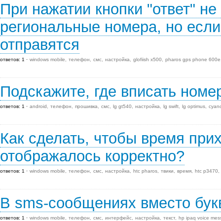
При нажатии кнопки "ответ" н
региональные номера, но если 
отправятся
ответов: 1
windows mobile
телефон
смс
настройка
glofiish x500
pharos gps phone 600e
Подскажите, где вписать номе
ответов: 1
android
телефон
прошивка
смс
lg gt540
настройка
lg swift
lg optimus
cyan
Как сделать, чтобы время пр
отображалось корректно?
ответов: 1
windows mobile
телефон
смс
настройка
htc pharos
твики
время
htc p3470
В sms-сообщениях вместо букв
ответов: 1
windows mobile
телефон
смс
интерфейс
настройка
текст
hp ipaq voice mes