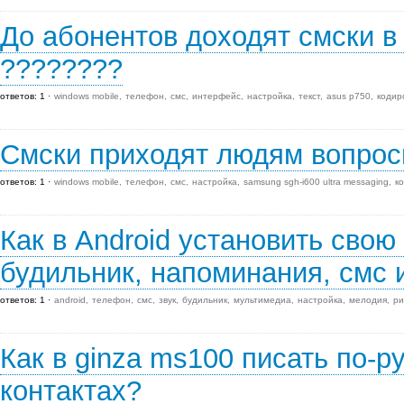
До абонентов доходят смски в 
????????
ответов: 1
windows mobile
телефон
смс
интерфейс
настройка
текст
asus p750
кодир
Смски приходят людям вопро
ответов: 1
windows mobile
телефон
смс
настройка
samsung sgh-i600 ultra messaging
к
Как в Android установить сво
будильник, напоминания, смс и
ответов: 1
android
телефон
смс
звук
будильник
мультимедиа
настройка
мелодия
ри
Как в ginza ms100 писать по-ру
контактах?