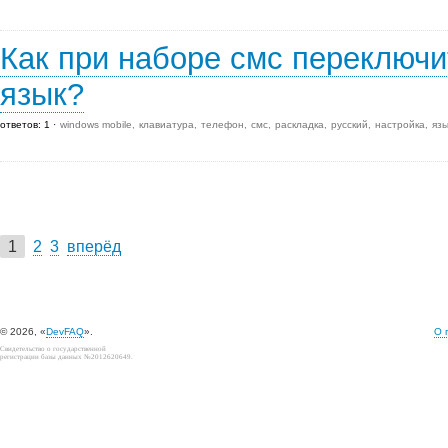
Как при наборе смс переключи
язык?
ответов: 1
windows mobile
клавиатура
телефон
смс
раскладка
русский
настройка
язы
1
2
3
вперёд
© 2026, «
DevFAQ
».
О 
Свидетельство о государственной
регистрации базы данных №2012620649.