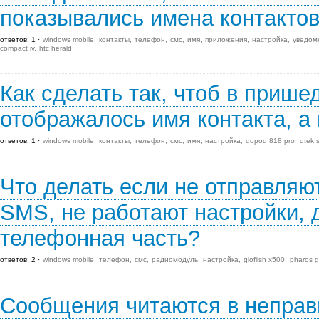
показывались имена контактов
ответов: 1
windows mobile
контакты
телефон
смс
имя
приложения
настройка
уведом
compact iv
htc herald
Как сделать так, чтоб в приш
отображалось имя контакта, а
ответов: 1
windows mobile
контакты
телефон
смс
имя
настройка
dopod 818 pro
qtek 
Что делать если не отправля
SMS, не работают настройки, 
телефонная часть?
ответов: 2
windows mobile
телефон
смс
радиомодуль
настройка
glofiish x500
pharos 
Сообщения читаются в неправ