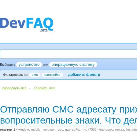
устройство
операционную систему
Выберите
или
добавить фильтр
Фильтровать по:
смс
настройка
·
развернуть все
cвернуть все
Отправляю СМС адресату прих
вопросительные знаки. Что де
ответов: 1
windows mobile
телефон
смс
настройка
htc x7500
кодировка текста
htc ath