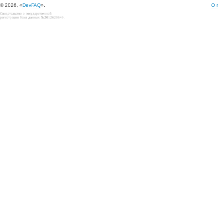
© 2026, «
DevFAQ
».
О 
Свидетельство о государственной
регистрации базы данных №2012620649.