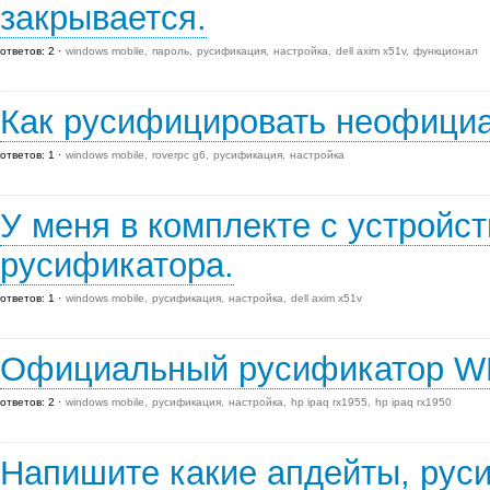
закрывается.
ответов: 2
windows mobile
пароль
русификация
настройка
dell axim x51v
функционал
Как русифицировать неофици
ответов: 1
windows mobile
roverpc g6
русификация
настройка
У меня в комплекте с устройс
русификатора.
ответов: 1
windows mobile
русификация
настройка
dell axim x51v
Официальный русификатор W
ответов: 2
windows mobile
русификация
настройка
hp ipaq rx1955
hp ipaq rx1950
Напишите какие апдейты, рус