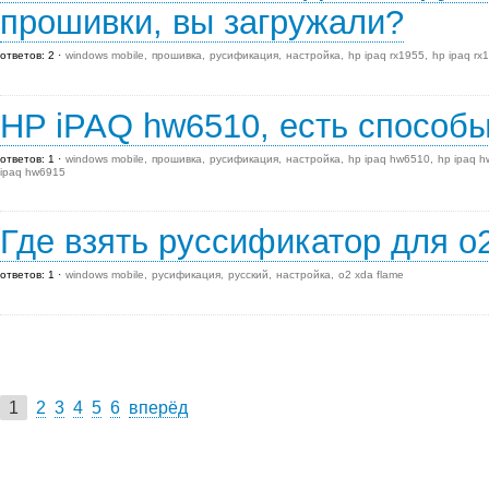
прошивки, вы загружали?
ответов: 2
windows mobile
прошивка
русификация
настройка
hp ipaq rx1955
hp ipaq rx
HP iPAQ hw6510, есть способ
ответов: 1
windows mobile
прошивка
русификация
настройка
hp ipaq hw6510
hp ipaq 
ipaq hw6915
Где взять руссификатор для o2
ответов: 1
windows mobile
русификация
русский
настройка
o2 xda flame
1
2
3
4
5
6
вперёд