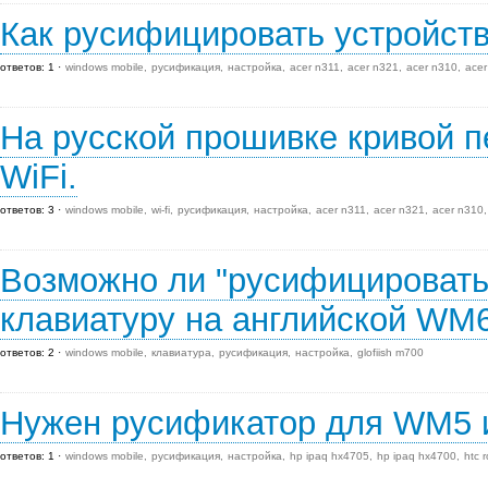
Как русифицировать устройст
ответов: 1
windows mobile
русификация
настройка
acer n311
acer n321
acer n310
acer
На русской прошивке кривой п
WiFi.
ответов: 3
windows mobile
wi-fi
русификация
настройка
acer n311
acer n321
acer n310
Возможно ли "русифицироват
клавиатуру на английской WM
ответов: 2
windows mobile
клавиатура
русификация
настройка
glofiish m700
Нужен русификатор для WM5 и
ответов: 1
windows mobile
русификация
настройка
hp ipaq hx4705
hp ipaq hx4700
htc 