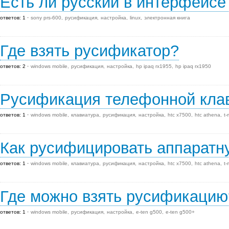
Есть ли русский в интерфейс
ответов: 1
sony prs-600
русификация
настройка
linux
электронная книга
Где взять русификатор?
ответов: 2
windows mobile
русификация
настройка
hp ipaq rx1955
hp ipaq rx1950
Русификация телефонной кл
ответов: 1
windows mobile
клавиатура
русификация
настройка
htc x7500
htc athena
t-
Как русифицировать аппаратн
ответов: 1
windows mobile
клавиатура
русификация
настройка
htc x7500
htc athena
t-
Где можно взять русификацию
ответов: 1
windows mobile
русификация
настройка
e-ten g500
e-ten g500+