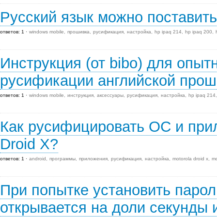
Русский язык можно поставить
ответов: 1
windows mobile
прошивка
русификация
настройка
hp ipaq 214
hp ipaq 200
Инструкция (от bibo) для опыт
русификации английской проши
ответов: 1
windows mobile
инструкция
аксессуары
русификация
настройка
hp ipaq 214
Как русифицировать ОС и прил
Droid X?
ответов: 1
android
программы
приложения
русификация
настройка
motorola droid x
mo
При попытке установить парол
открывается на доли секунды 