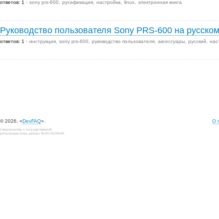
ответов: 1
sony prs-600
русификация
настройка
linux
электронная книга
Руководство пользователя Sony PRS-600 на русско
ответов: 1
инструкция
sony prs-600
руководство пользователя
аксессуары
русский
нас
© 2026, «
DevFAQ
».
О 
Свидетельство о государственной
регистрации базы данных №2012620649.