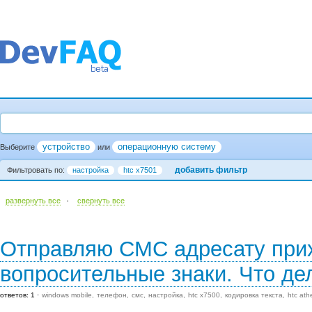
устройство
операционную систему
Выберите
или
добавить фильтр
Фильтровать по:
настройка
htc x7501
·
развернуть все
cвернуть все
Отправляю СМС адресату прих
вопросительные знаки. Что де
ответов: 1
windows mobile
телефон
смс
настройка
htc x7500
кодировка текста
htc ath