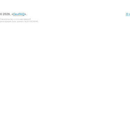
© 2026, «
DevFAQ
».
О 
Свидетельство о государственной
регистрации базы данных №2012620649.