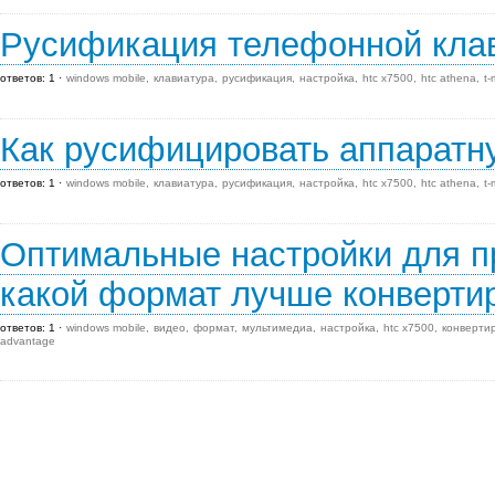
Русификация телефонной кл
ответов: 1
windows mobile
клавиатура
русификация
настройка
htc x7500
htc athena
t-
Как русифицировать аппаратн
ответов: 1
windows mobile
клавиатура
русификация
настройка
htc x7500
htc athena
t-
Оптимальные настройки для п
какой формат лучше конверти
ответов: 1
windows mobile
видео
формат
мультимедиа
настройка
htc x7500
конверти
advantage