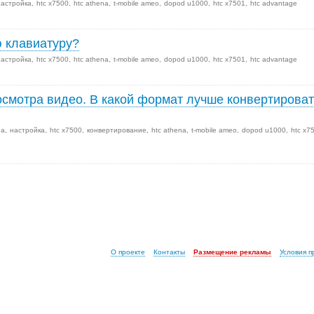
настройка
htc x7500
htc athena
t-mobile ameo
dopod u1000
htc x7501
htc advantage
 клавиатуру?
настройка
htc x7500
htc athena
t-mobile ameo
dopod u1000
htc x7501
htc advantage
смотра видео. В какой формат лучше конвертироват
иа
настройка
htc x7500
конвертирование
htc athena
t-mobile ameo
dopod u1000
htc x7
О проекте
Контакты
Размещение рекламы
Условия 