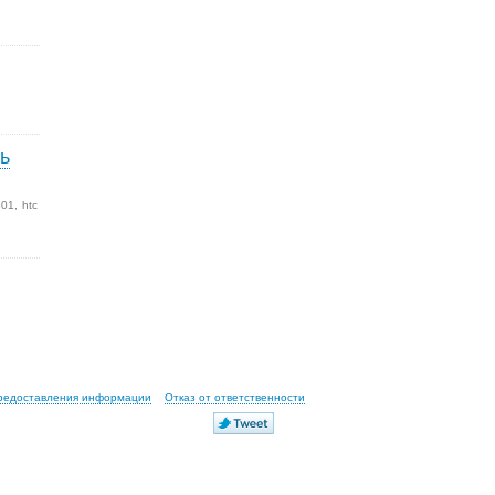
ь
501
htc
предоставления информации
Отказ от ответственности