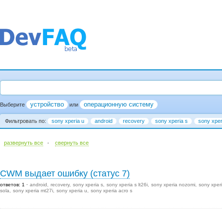
устройство
операционную систему
Выберите
или
Фильтровать по:
sony xperia u
android
recovery
sony xperia s
sony xper
·
развернуть все
cвернуть все
CWM выдает ошибку (статус 7)
ответов: 1
android
recovery
sony xperia s
sony xperia s lt26i
sony xperia nozomi
sony xper
sola
sony xperia mt27i
sony xperia u
sony xperia acro s