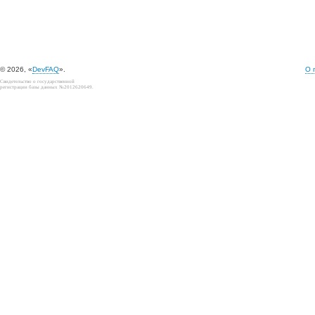
© 2026, «
DevFAQ
».
О 
Свидетельство о государственной
регистрации базы данных №2012620649.