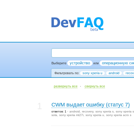
устройство
операционную си
Выберите
или
Фильтровать по:
sony xperia u
android
recov
·
развернуть все
cвернуть все
1
CWM выдает ошибку (статус 7)
ответов: 1
android
recovery
sony xperia s
sony xperia s
sola
sony xperia mt27i
sony xperia u
sony xperia acro s