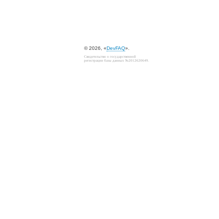
© 2026, «
DevFAQ
».
Свидетельство о государственной
регистрации базы данных №2012620649.