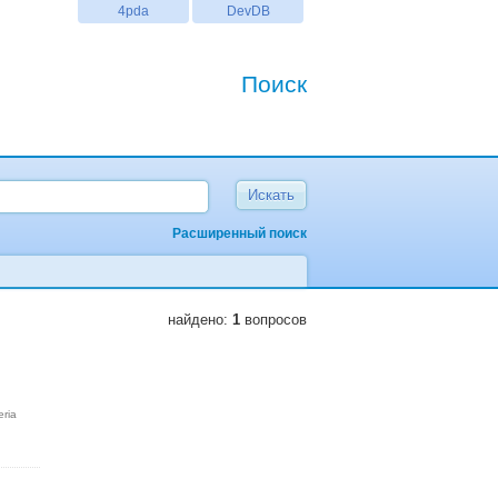
4pda
DevDB
Поиск
Расширенный поиск
найдено:
1
вопросов
eria