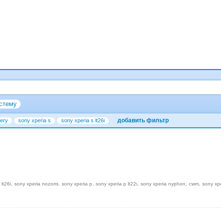
стему
добавить фильтр
ery
sony xperia s
sony xperia s lt26i
 lt26i
sony xperia nozomi
sony xperia p
sony xperia p lt22i
sony xperia nyphon
cwm
sony xp