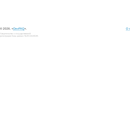
© 2026, «
DevFAQ
».
О 
Свидетельство о государственной
регистрации базы данных №2012620649.