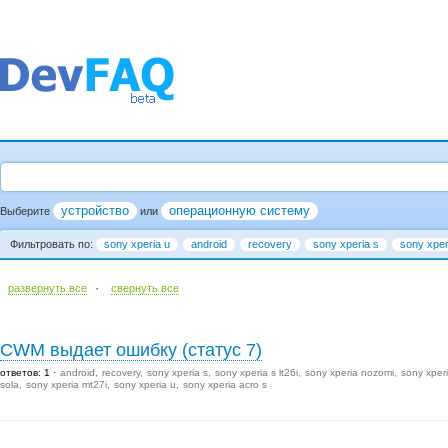
устройство
операционную систему
Выберите
или
Фильтровать по:
sony xperia u
android
recovery
sony xperia s
sony xperi
·
развернуть все
cвернуть все
CWM выдает ошибку (статус 7)
ответов: 1
android
recovery
sony xperia s
sony xperia s lt26i
sony xperia nozomi
sony xper
sola
sony xperia mt27i
sony xperia u
sony xperia acro s