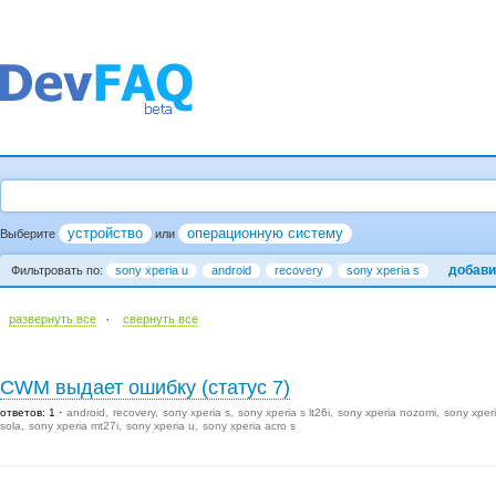
устройство
операционную систему
Выберите
или
добави
Фильтровать по:
sony xperia u
android
recovery
sony xperia s
·
развернуть все
cвернуть все
CWM выдает ошибку (статус 7)
ответов: 1
android
recovery
sony xperia s
sony xperia s lt26i
sony xperia nozomi
sony xper
sola
sony xperia mt27i
sony xperia u
sony xperia acro s