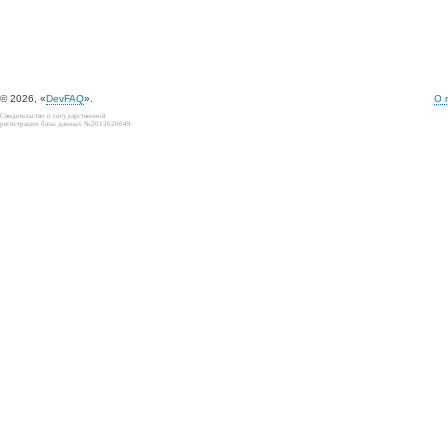
© 2026, «
DevFAQ
».
О 
Свидетельство о государственной
регистрации базы данных №2012620649.