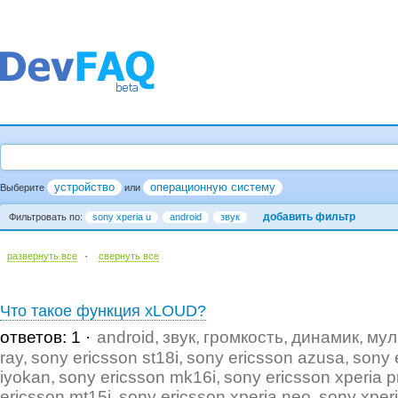
устройство
операционную систему
Выберите
или
добавить фильтр
Фильтровать по:
sony xperia u
android
звук
·
развернуть все
cвернуть все
Что такое функция xLOUD?
ответов: 1
android
звук
громкость
динамик
мул
ray
sony ericsson st18i
sony ericsson azusa
sony 
iyokan
sony ericsson mk16i
sony ericsson xperia p
ericsson mt15i
sony ericsson xperia neo
sony xper