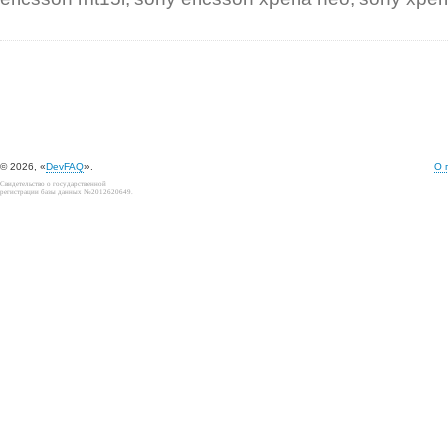
© 2026, «
DevFAQ
».
О 
Свидетельство о государственной
регистрации базы данных №2012620649.