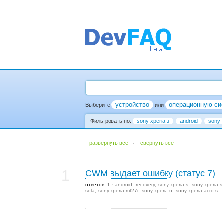
устройство
операционную си
Выберите
или
Фильтровать по:
sony xperia u
android
sony 
·
развернуть все
cвернуть все
1
CWM выдает ошибку (статус 7)
ответов: 1
android
recovery
sony xperia s
sony xperia s
sola
sony xperia mt27i
sony xperia u
sony xperia acro s