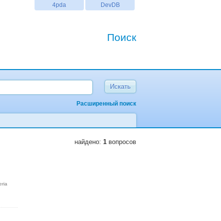
4pda
DevDB
Поиск
Расширенный поиск
найдено:
1
вопросов
eria