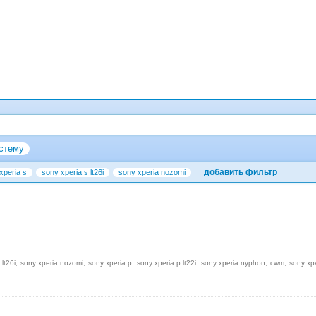
стему
добавить фильтр
xperia s
sony xperia s lt26i
sony xperia nozomi
 lt26i
sony xperia nozomi
sony xperia p
sony xperia p lt22i
sony xperia nyphon
cwm
sony xp