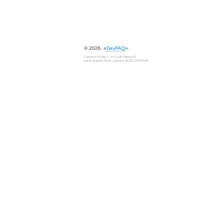
© 2026, «
DevFAQ
».
Свидетельство о государственной
регистрации базы данных №2012620649.