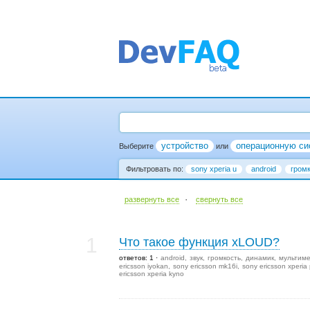
устройство
операционную си
Выберите
или
Фильтровать по:
sony xperia u
android
гром
·
развернуть все
cвернуть все
1
Что такое функция xLOUD?
ответов: 1
android
звук
громкость
динамик
мультим
ericsson iyokan
sony ericsson mk16i
sony ericsson xperia 
ericsson xperia kyno