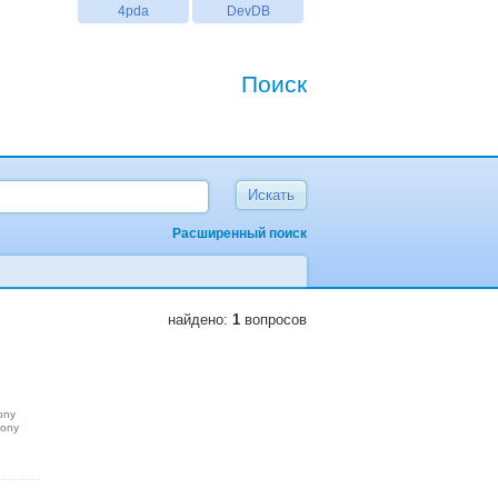
4pda
DevDB
Поиск
Расширенный поиск
найдено:
1
вопросов
ony
sony