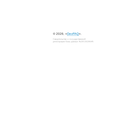
© 2026, «
DevFAQ
».
Свидетельство о государственной
регистрации базы данных №2012620649.