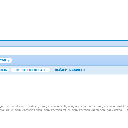
стему
добавить фильтр
кость
sony ericsson xperia pro
едиа
sony ericsson xperia ray
sony ericsson st18i
sony ericsson azusa
sony ericsson urushi
s
pro
xloud
sony ericsson hallon
sony ericsson mt15i
sony ericsson xperia neo
sony xperia u