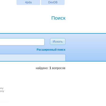
4pda
DevDB
Поиск
Расширенный поиск
найдено:
1
вопросов
ony
sony