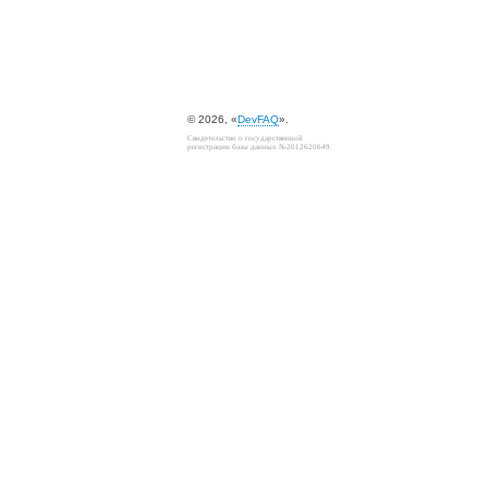
© 2026, «
DevFAQ
».
Свидетельство о государственной
регистрации базы данных №2012620649.