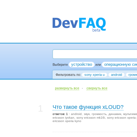
устройство
операционную си
Выберите
или
Фильтровать по:
sony xperia u
android
гром
·
развернуть все
cвернуть все
1
Что такое функция xLOUD?
ответов: 1
android
звук
громкость
динамик
мультим
ericsson iyokan
sony ericsson mk16i
sony ericsson xperia 
ericsson xperia kyno