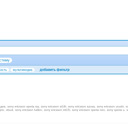
стему
добавить фильтр
кость
мультимедиа
едиа
sony ericsson xperia ray
sony ericsson st18i
sony ericsson azusa
sony ericsson urushi
s
pro
xloud
sony ericsson hallon
sony ericsson mt15i
sony ericsson xperia neo
sony xperia u