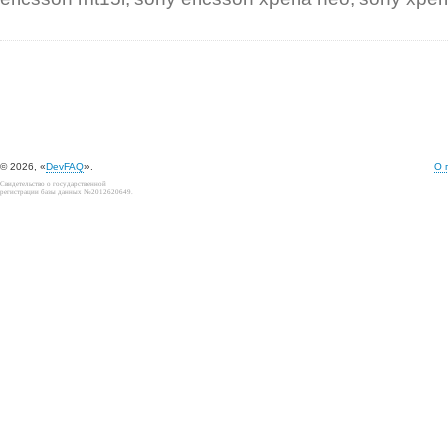
© 2026, «
DevFAQ
».
О 
Свидетельство о государственной
регистрации базы данных №2012620649.