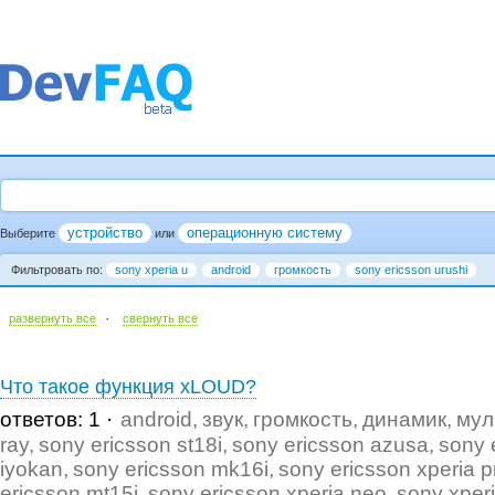
устройство
операционную систему
Выберите
или
Фильтровать по:
sony xperia u
android
громкость
sony ericsson urushi
·
развернуть все
cвернуть все
Что такое функция xLOUD?
ответов: 1
android
звук
громкость
динамик
мул
ray
sony ericsson st18i
sony ericsson azusa
sony 
iyokan
sony ericsson mk16i
sony ericsson xperia p
ericsson mt15i
sony ericsson xperia neo
sony xper