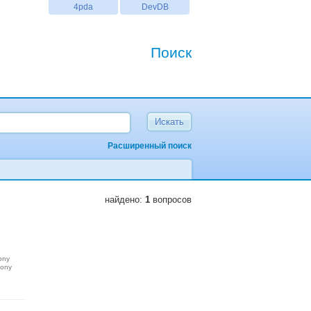
4pda
DevDB
Поиск
Расширенный поиск
найдено:
1
вопросов
ony
sony