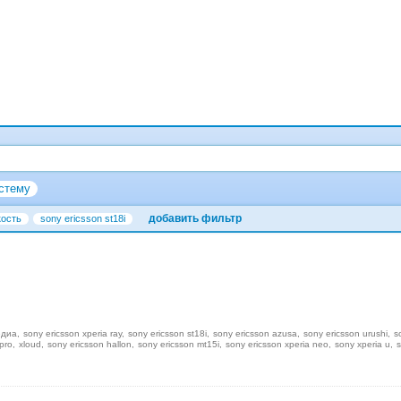
стему
добавить фильтр
кость
sony ericsson st18i
едиа
sony ericsson xperia ray
sony ericsson st18i
sony ericsson azusa
sony ericsson urushi
s
pro
xloud
sony ericsson hallon
sony ericsson mt15i
sony ericsson xperia neo
sony xperia u