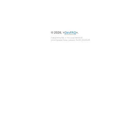
© 2026, «
DevFAQ
».
Свидетельство о государственной
регистрации базы данных №2012620649.