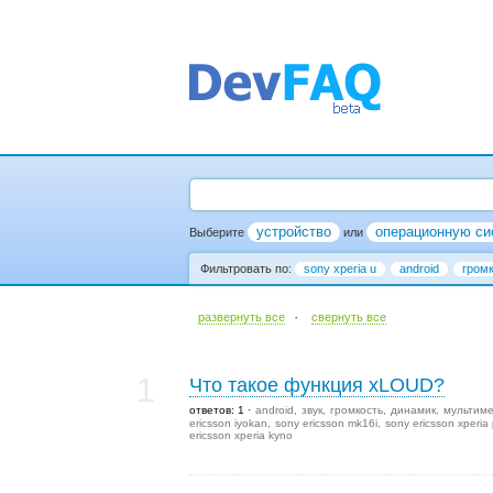
устройство
операционную си
Выберите
или
Фильтровать по:
sony xperia u
android
гром
·
развернуть все
cвернуть все
1
Что такое функция xLOUD?
ответов: 1
android
звук
громкость
динамик
мультим
ericsson iyokan
sony ericsson mk16i
sony ericsson xperia 
ericsson xperia kyno