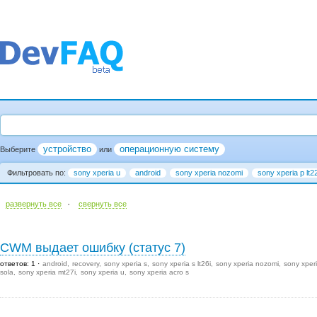
устройство
операционную систему
Выберите
или
Фильтровать по:
sony xperia u
android
sony xperia nozomi
sony xperia p lt22
·
развернуть все
cвернуть все
CWM выдает ошибку (статус 7)
ответов: 1
android
recovery
sony xperia s
sony xperia s lt26i
sony xperia nozomi
sony xper
sola
sony xperia mt27i
sony xperia u
sony xperia acro s