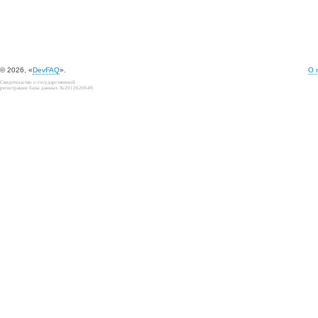
© 2026, «
DevFAQ
».
О 
Свидетельство о государственной
регистрации базы данных №2012620649.