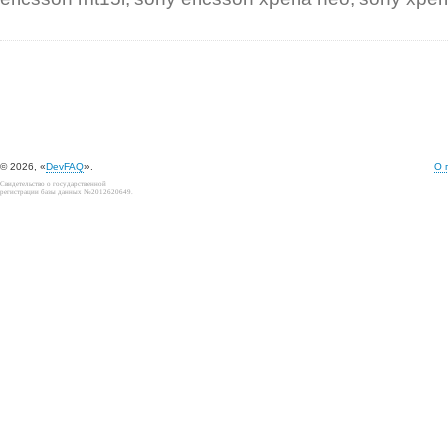
© 2026, «
DevFAQ
».
О 
Свидетельство о государственной
регистрации базы данных №2012620649.