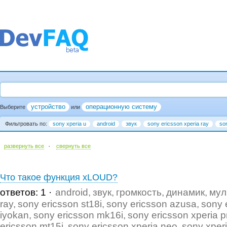
устройство
операционную систему
Выберите
или
Фильтровать по:
sony xperia u
android
звук
sony ericsson xperia ray
so
·
развернуть все
cвернуть все
Что такое функция xLOUD?
ответов: 1
android
звук
громкость
динамик
мул
ray
sony ericsson st18i
sony ericsson azusa
sony 
iyokan
sony ericsson mk16i
sony ericsson xperia p
ericsson mt15i
sony ericsson xperia neo
sony xper