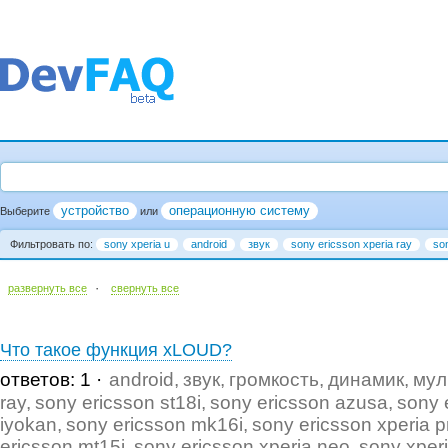
устройство
операционную систему
Выберите
или
Фильтровать по:
sony xperia u
android
звук
sony ericsson xperia ray
so
·
развернуть все
cвернуть все
Что такое функция xLOUD?
ответов: 1
android
звук
громкость
динамик
мул
ray
sony ericsson st18i
sony ericsson azusa
sony 
iyokan
sony ericsson mk16i
sony ericsson xperia p
ericsson mt15i
sony ericsson xperia neo
sony xper