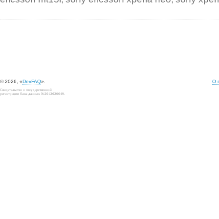
© 2026, «
DevFAQ
».
О 
Свидетельство о государственной
регистрации базы данных №2012620649.