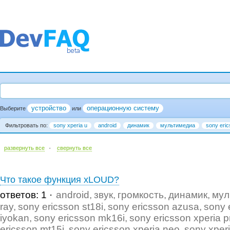
устройство
операционную систему
Выберите
или
Фильтровать по:
sony xperia u
android
динамик
мультимедиа
sony eric
·
развернуть все
cвернуть все
Что такое функция xLOUD?
ответов: 1
android
звук
громкость
динамик
мул
ray
sony ericsson st18i
sony ericsson azusa
sony 
iyokan
sony ericsson mk16i
sony ericsson xperia p
ericsson mt15i
sony ericsson xperia neo
sony xper