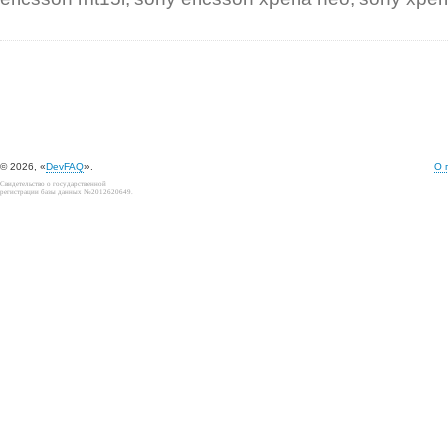
© 2026, «
DevFAQ
».
О 
Свидетельство о государственной
регистрации базы данных №2012620649.