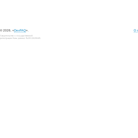
© 2026, «
DevFAQ
».
О 
Свидетельство о государственной
регистрации базы данных №2012620649.