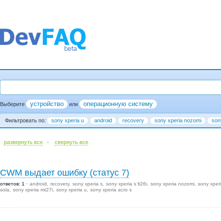
устройство
операционную систему
Выберите
или
Фильтровать по:
sony xperia u
android
recovery
sony xperia nozomi
son
·
развернуть все
cвернуть все
CWM выдает ошибку (статус 7)
ответов: 1
android
recovery
sony xperia s
sony xperia s lt26i
sony xperia nozomi
sony xper
sola
sony xperia mt27i
sony xperia u
sony xperia acro s