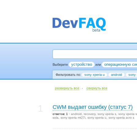
устройство
операционную си
Выберите
или
Фильтровать по:
sony xperia u
android
sony x
·
развернуть все
cвернуть все
1
CWM выдает ошибку (статус 7)
ответов: 1
android
recovery
sony xperia s
sony xperia s
sola
sony xperia mt27i
sony xperia u
sony xperia acro s