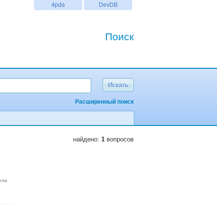
4pda
DevDB
Поиск
Расширенный поиск
найдено:
1
вопросов
eria