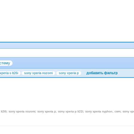
стему
добавить фильтр
peria s lt26i
sony xperia nozomi
sony xperia p
 lt26i
sony xperia nozomi
sony xperia p
sony xperia p lt22i
sony xperia nyphon
cwm
sony xp