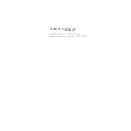
© 2026, «
DevFAQ
».
Свидетельство о государственной
регистрации базы данных №2012620649.