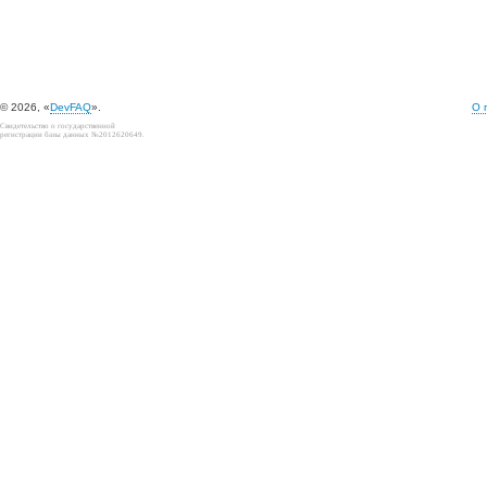
© 2026, «
DevFAQ
».
О 
Свидетельство о государственной
регистрации базы данных №2012620649.