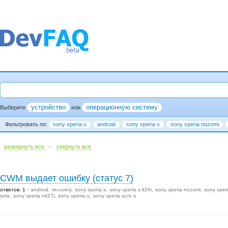
устройство
операционную систему
Выберите
или
Фильтровать по:
sony xperia u
android
sony xperia s
sony xperia nozomi
·
развернуть все
cвернуть все
CWM выдает ошибку (статус 7)
ответов: 1
android
recovery
sony xperia s
sony xperia s lt26i
sony xperia nozomi
sony xper
sola
sony xperia mt27i
sony xperia u
sony xperia acro s