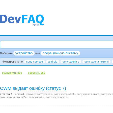
устройство
операционную систему
Выберите
или
Фильтровать по:
sony xperia u
android
sony xperia s
sony xperia nozomi
·
развернуть все
cвернуть все
CWM выдает ошибку (статус 7)
ответов: 1
android
recovery
sony xperia s
sony xperia s lt26i
sony xperia nozomi
sony xper
sola
sony xperia mt27i
sony xperia u
sony xperia acro s