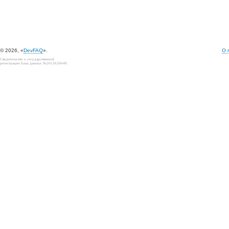
© 2026, «
DevFAQ
».
О 
Свидетельство о государственной
регистрации базы данных №2012620649.