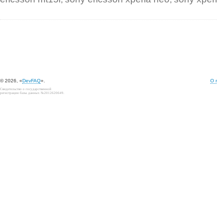
© 2026, «
DevFAQ
».
О 
Свидетельство о государственной
регистрации базы данных №2012620649.