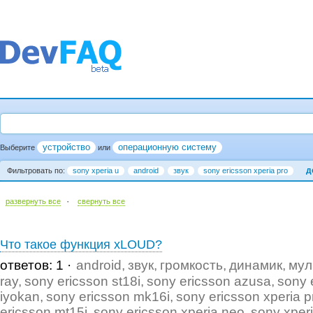
устройство
операционную систему
Выберите
или
д
Фильтровать по:
sony xperia u
android
звук
sony ericsson xperia pro
·
развернуть все
cвернуть все
Что такое функция xLOUD?
ответов: 1
android
звук
громкость
динамик
мул
ray
sony ericsson st18i
sony ericsson azusa
sony 
iyokan
sony ericsson mk16i
sony ericsson xperia p
ericsson mt15i
sony ericsson xperia neo
sony xper