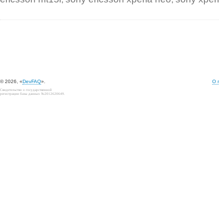
© 2026, «
DevFAQ
».
О 
Свидетельство о государственной
регистрации базы данных №2012620649.