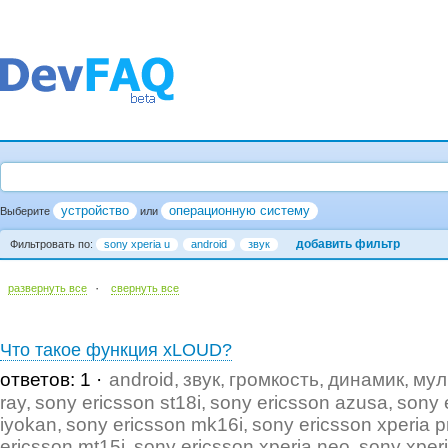
устройство
операционную систему
Выберите
или
добавить фильтр
Фильтровать по:
sony xperia u
android
звук
·
развернуть все
cвернуть все
Что такое функция xLOUD?
ответов: 1
android
звук
громкость
динамик
мул
ray
sony ericsson st18i
sony ericsson azusa
sony 
iyokan
sony ericsson mk16i
sony ericsson xperia p
ericsson mt15i
sony ericsson xperia neo
sony xper