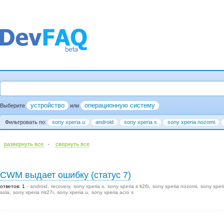
устройство
операционную систему
Выберите
или
Фильтровать по:
sony xperia u
android
sony xperia s
sony xperia nozomi
·
развернуть все
cвернуть все
CWM выдает ошибку (статус 7)
ответов: 1
android
recovery
sony xperia s
sony xperia s lt26i
sony xperia nozomi
sony xper
sola
sony xperia mt27i
sony xperia u
sony xperia acro s