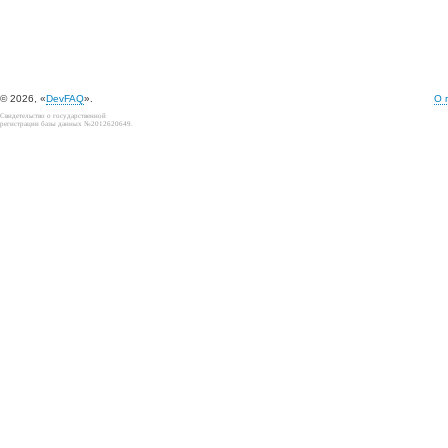
© 2026, «
DevFAQ
».
О 
Свидетельство о государственной
регистрации базы данных №2012620649.