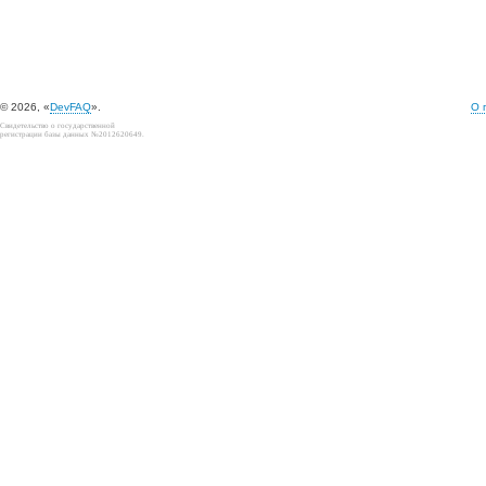
© 2026, «
DevFAQ
».
О 
Свидетельство о государственной
регистрации базы данных №2012620649.