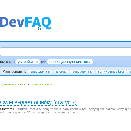
устройство
операционную систему
Выберите
или
Фильтровать по:
sony xperia u
android
sony xperia s
sony xperia s lt26i
·
развернуть все
cвернуть все
CWM выдает ошибку (статус 7)
ответов: 1
android
recovery
sony xperia s
sony xperia s lt26i
sony xperia nozomi
sony xper
sola
sony xperia mt27i
sony xperia u
sony xperia acro s