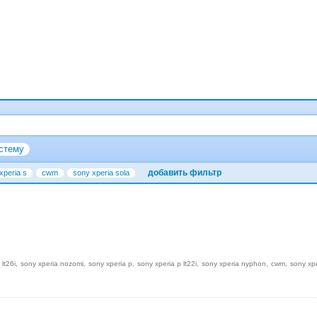
стему
добавить фильтр
xperia s
cwm
sony xperia sola
 lt26i
sony xperia nozomi
sony xperia p
sony xperia p lt22i
sony xperia nyphon
cwm
sony xp