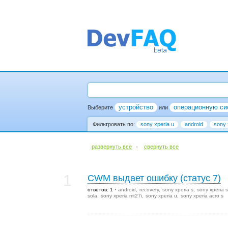
устройство
операционную си
Выберите
или
Фильтровать по:
sony xperia u
android
sony 
·
развернуть все
cвернуть все
1
CWM выдает ошибку (статус 7)
ответов: 1
android
recovery
sony xperia s
sony xperia s
sola
sony xperia mt27i
sony xperia u
sony xperia acro s