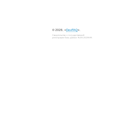
© 2026, «
DevFAQ
».
Свидетельство о государственной
регистрации базы данных №2012620649.