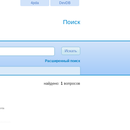
4pda
DevDB
Поиск
Расширенный поиск
найдено:
1
вопросов
eria