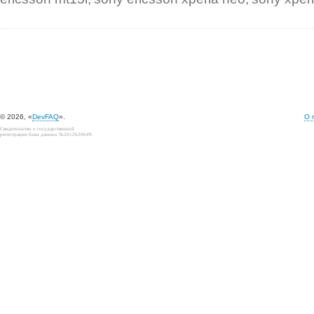
© 2026, «
DevFAQ
».
О 
Свидетельство о государственной
регистрации базы данных №2012620649.