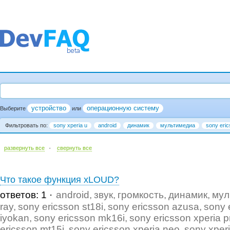
устройство
операционную систему
Выберите
или
Фильтровать по:
sony xperia u
android
динамик
мультимедиа
sony eri
·
развернуть все
cвернуть все
Что такое функция xLOUD?
ответов: 1
android
звук
громкость
динамик
мул
ray
sony ericsson st18i
sony ericsson azusa
sony 
iyokan
sony ericsson mk16i
sony ericsson xperia p
ericsson mt15i
sony ericsson xperia neo
sony xper