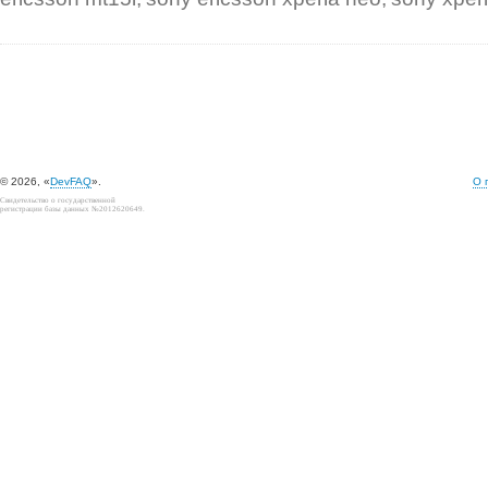
© 2026, «
DevFAQ
».
О 
Свидетельство о государственной
регистрации базы данных №2012620649.