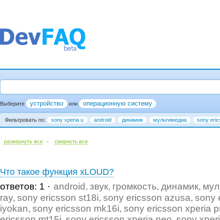
устройство
операционную систему
Выберите
или
Фильтровать по:
sony xperia u
android
динамик
мультимедиа
sony eric
·
развернуть все
cвернуть все
Что такое функция xLOUD?
ответов: 1
android
звук
громкость
динамик
мул
ray
sony ericsson st18i
sony ericsson azusa
sony 
iyokan
sony ericsson mk16i
sony ericsson xperia p
ericsson mt15i
sony ericsson xperia neo
sony xper