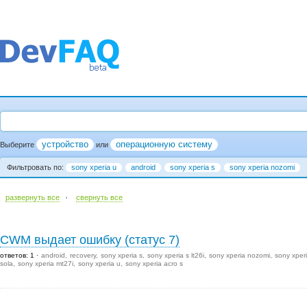
устройство
операционную систему
Выберите
или
Фильтровать по:
sony xperia u
android
sony xperia s
sony xperia nozomi
·
развернуть все
cвернуть все
CWM выдает ошибку (статус 7)
ответов: 1
android
recovery
sony xperia s
sony xperia s lt26i
sony xperia nozomi
sony xper
sola
sony xperia mt27i
sony xperia u
sony xperia acro s