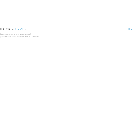
© 2026, «
DevFAQ
».
О 
Свидетельство о государственной
регистрации базы данных №2012620649.