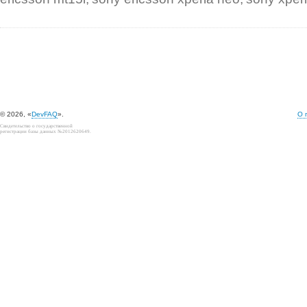
© 2026, «
DevFAQ
».
О 
Свидетельство о государственной
регистрации базы данных №2012620649.