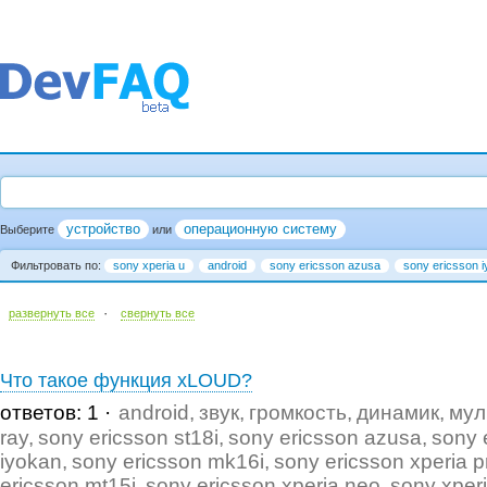
устройство
операционную систему
Выберите
или
Фильтровать по:
sony xperia u
android
sony ericsson azusa
sony ericsson 
·
развернуть все
cвернуть все
Что такое функция xLOUD?
ответов: 1
android
звук
громкость
динамик
мул
ray
sony ericsson st18i
sony ericsson azusa
sony 
iyokan
sony ericsson mk16i
sony ericsson xperia p
ericsson mt15i
sony ericsson xperia neo
sony xper