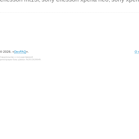
© 2026, «
DevFAQ
».
О 
Свидетельство о государственной
регистрации базы данных №2012620649.