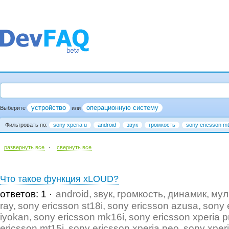
устройство
операционную систему
Выберите
или
Фильтровать по:
sony xperia u
android
звук
громкость
sony ericsson mt
·
развернуть все
cвернуть все
Что такое функция xLOUD?
ответов: 1
android
звук
громкость
динамик
мул
ray
sony ericsson st18i
sony ericsson azusa
sony 
iyokan
sony ericsson mk16i
sony ericsson xperia p
ericsson mt15i
sony ericsson xperia neo
sony xper