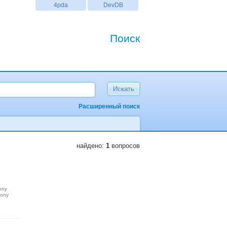
4pda
DevDB
Поиск
Расширенный поиск
найдено:
1
вопросов
ony
sony