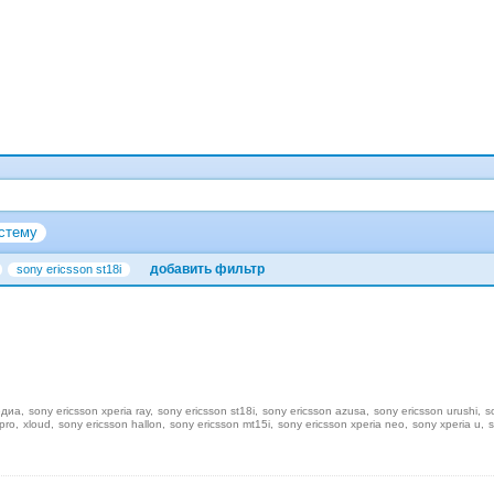
стему
добавить фильтр
sony ericsson st18i
едиа
sony ericsson xperia ray
sony ericsson st18i
sony ericsson azusa
sony ericsson urushi
s
pro
xloud
sony ericsson hallon
sony ericsson mt15i
sony ericsson xperia neo
sony xperia u