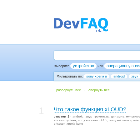
устройство
операционную си
Выберите
или
Фильтровать по:
sony xperia u
android
звук
·
развернуть все
cвернуть все
1
Что такое функция xLOUD?
ответов: 1
android
звук
громкость
динамик
мультим
ericsson iyokan
sony ericsson mk16i
sony ericsson xperia 
ericsson xperia kyno