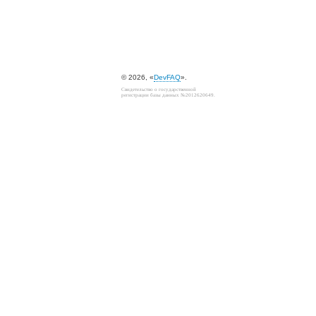
© 2026, «
DevFAQ
».
Свидетельство о государственной
регистрации базы данных №2012620649.