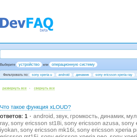
устройство
операционную систему
Выберите
или
Фильтровать по:
sony xperia u
android
динамик
sony ericsson xperia ray
·
развернуть все
cвернуть все
Что такое функция xLOUD?
ответов: 1
android
звук
громкость
динамик
мул
ray
sony ericsson st18i
sony ericsson azusa
sony 
iyokan
sony ericsson mk16i
sony ericsson xperia p
ericsson mt15i
sony ericsson xperia neo
sony xper