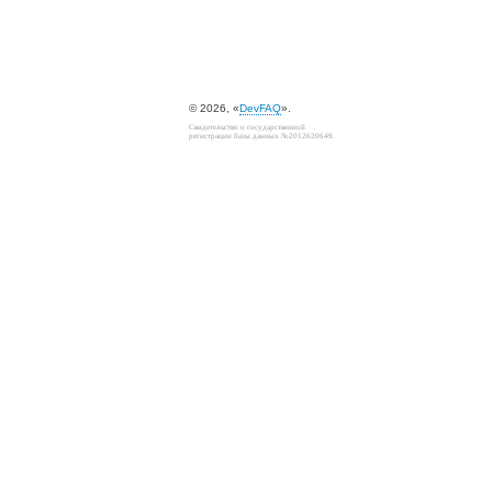
© 2026, «
DevFAQ
».
Свидетельство о государственной
регистрации базы данных №2012620649.