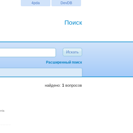
4pda
DevDB
Поиск
Расширенный поиск
найдено:
1
вопросов
eria