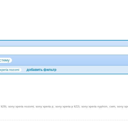
стему
добавить фильтр
xperia nozomi
 lt26i
sony xperia nozomi
sony xperia p
sony xperia p lt22i
sony xperia nyphon
cwm
sony xp