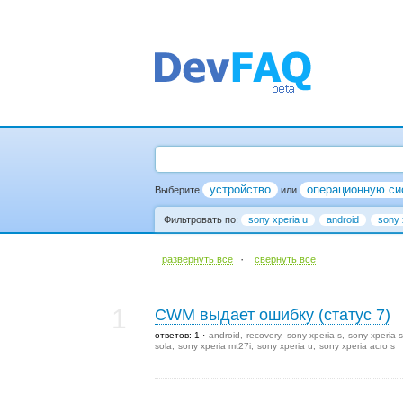
устройство
операционную си
Выберите
или
Фильтровать по:
sony xperia u
android
sony 
·
развернуть все
cвернуть все
1
CWM выдает ошибку (статус 7)
ответов: 1
android
recovery
sony xperia s
sony xperia s
sola
sony xperia mt27i
sony xperia u
sony xperia acro s