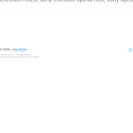
© 2026, «
DevFAQ
».
О 
Свидетельство о государственной
регистрации базы данных №2012620649.