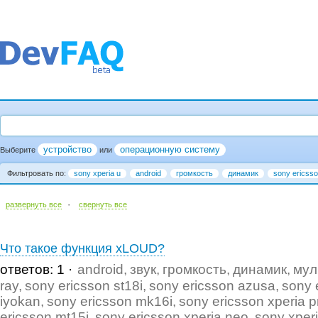
устройство
операционную систему
Выберите
или
Фильтровать по:
sony xperia u
android
громкость
динамик
sony ericsso
·
развернуть все
cвернуть все
Что такое функция xLOUD?
ответов: 1
android
звук
громкость
динамик
мул
ray
sony ericsson st18i
sony ericsson azusa
sony 
iyokan
sony ericsson mk16i
sony ericsson xperia p
ericsson mt15i
sony ericsson xperia neo
sony xper