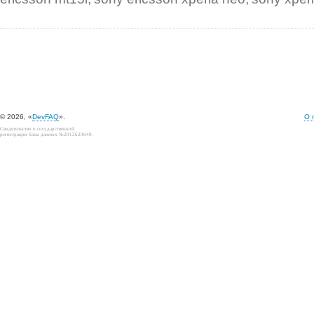
© 2026, «
DevFAQ
».
О 
Свидетельство о государственной
регистрации базы данных №2012620649.