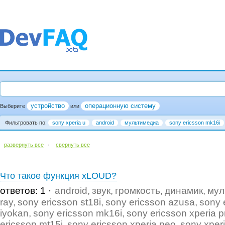
устройство
операционную систему
Выберите
или
Фильтровать по:
sony xperia u
android
мультимедиа
sony ericsson mk16i
·
развернуть все
cвернуть все
Что такое функция xLOUD?
ответов: 1
android
звук
громкость
динамик
мул
ray
sony ericsson st18i
sony ericsson azusa
sony 
iyokan
sony ericsson mk16i
sony ericsson xperia p
ericsson mt15i
sony ericsson xperia neo
sony xper