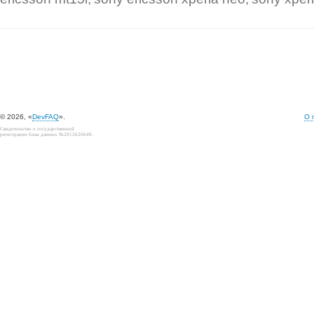
© 2026, «
DevFAQ
».
О 
Свидетельство о государственной
регистрации базы данных №2012620649.