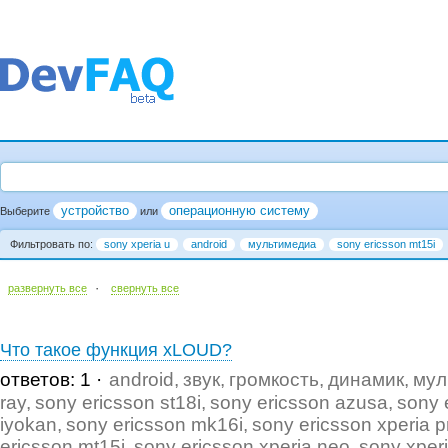
устройство
операционную систему
Выберите
или
Фильтровать по:
sony xperia u
android
мультимедиа
sony ericsson mt15i
·
развернуть все
cвернуть все
Что такое функция xLOUD?
ответов: 1
android
звук
громкость
динамик
мул
ray
sony ericsson st18i
sony ericsson azusa
sony 
iyokan
sony ericsson mk16i
sony ericsson xperia p
ericsson mt15i
sony ericsson xperia neo
sony xper