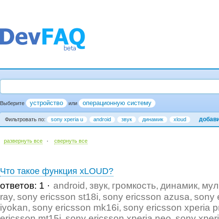
устройство
операционную систему
Выберите
или
добав
Фильтровать по:
sony xperia u
android
звук
динамик
xloud
·
развернуть все
cвернуть все
Что такое функция xLOUD?
ответов: 1
android
звук
громкость
динамик
мул
ray
sony ericsson st18i
sony ericsson azusa
sony 
iyokan
sony ericsson mk16i
sony ericsson xperia p
ericsson mt15i
sony ericsson xperia neo
sony xper