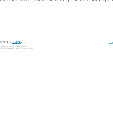
© 2026, «
DevFAQ
».
О 
Свидетельство о государственной
регистрации базы данных №2012620649.