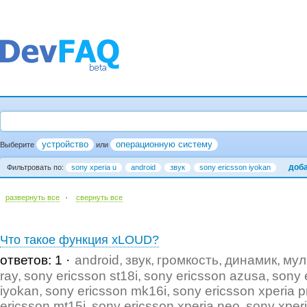
устройство
операционную систему
Выберите
или
доб
Фильтровать по:
sony xperia u
android
звук
sony ericsson iyokan
·
развернуть все
cвернуть все
Что такое функция xLOUD?
ответов: 1
android
звук
громкость
динамик
мул
ray
sony ericsson st18i
sony ericsson azusa
sony 
iyokan
sony ericsson mk16i
sony ericsson xperia p
ericsson mt15i
sony ericsson xperia neo
sony xper