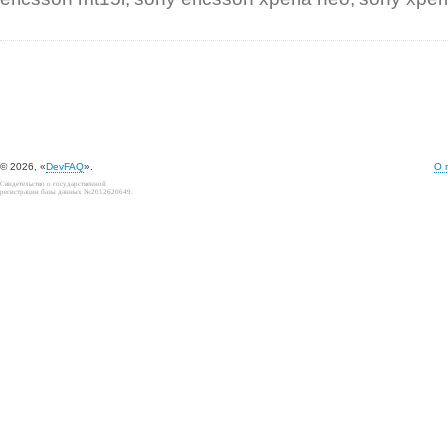
© 2026, «
DevFAQ
».
О 
Свидетельство о государственной
регистрации базы данных №2012620649.