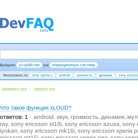
устройство
операционную систему
Выберите
или
Фильтровать по:
sony xperia u
android
громкость
динамик
sony ericss
·
развернуть все
cвернуть все
Что такое функция xLOUD?
ответов: 1
android
звук
громкость
динамик
мул
ray
sony ericsson st18i
sony ericsson azusa
sony 
iyokan
sony ericsson mk16i
sony ericsson xperia p
ericsson mt15i
sony ericsson xperia neo
sony xper