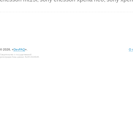
© 2026, «
DevFAQ
».
О 
Свидетельство о государственной
регистрации базы данных №2012620649.